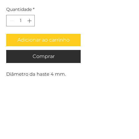
Quantidade
*
Adicionar ao carrinho
Comprar
Diâmetro da haste 4 mm.
Por Hailtools Ferramentas Para Usinagem - Av. Dr. Olívio Lira, 353 - Praia
da Costa, Vila Velha - ES,
29101-950
hailtools@gmail.com
Telefone:
(27) 3320-6047
/ Cel:
(27) 99921-4046
Razão social: Hailtools Comércio e Representações Ltda