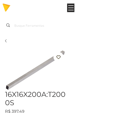
16X16X200A:T200
0S
Preço
R$ 397,49