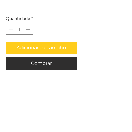
Quantidade
*
Adicionar ao carrinho
Comprar
Por Hailtools Ferramentas Para Usinagem - Av. Dr. Olívio Lira, 353 - Praia
da Costa, Vila Velha - ES,
29101-950
hailtools@gmail.com
Telefone:
(27) 3320-6047
/ Cel:
(27) 99921-4046
Razão social: Hailtools Comércio e Representações Ltda
/ CNPJ:
32.468.225
/0001-63