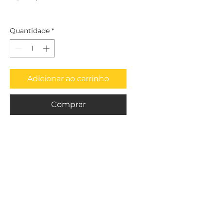
Quantidade
*
Adicionar ao carrinho
Comprar
Por Hailtools Ferramentas Para Usinagem - Av. Dr. Olívio Lira, 353 - Praia
da Costa, Vila Velha - ES,
29101-950
hailtools@gmail.com
Telefone:
(27) 3320-6047
/ Cel:
(27) 99921-4046
Razão social: Hailtools Comércio e Representações Ltda
/ CNPJ:
32.468.225
/0001-63