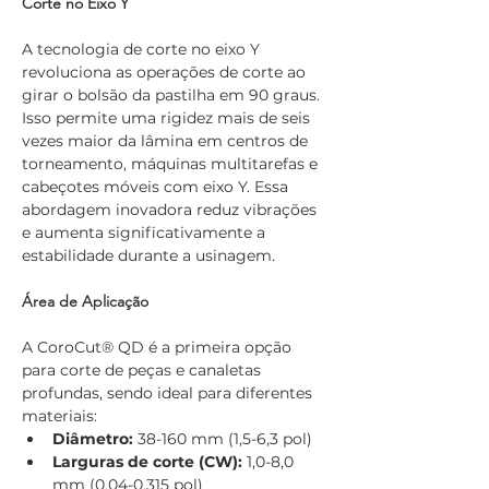
Corte no Eixo Y
A tecnologia de corte no eixo Y 
revoluciona as operações de corte ao 
girar o bolsão da pastilha em 90 graus. 
Isso permite uma rigidez mais de seis 
vezes maior da lâmina em centros de 
torneamento, máquinas multitarefas e 
cabeçotes móveis com eixo Y. Essa 
abordagem inovadora reduz vibrações 
e aumenta significativamente a 
estabilidade durante a usinagem.
Área de Aplicação
A CoroCut® QD é a primeira opção 
para corte de peças e canaletas 
profundas, sendo ideal para diferentes 
materiais:
Diâmetro:
 38-160 mm (1,5-6,3 pol)
Larguras de corte (CW):
 1,0-8,0 
mm (0,04-0,315 pol)