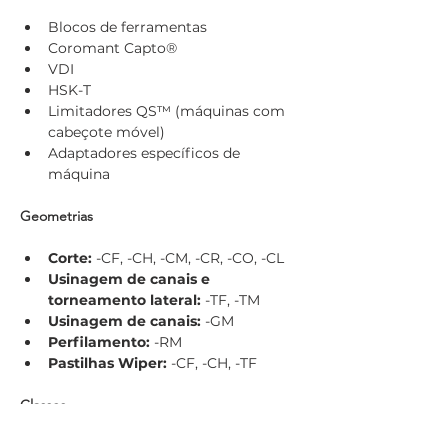
Blocos de ferramentas
Coromant Capto®
VDI
HSK-T
Limitadores QS™ (máquinas com 
cabeçote móvel)
Adaptadores específicos de 
máquina
Geometrias
Corte:
 -CF, -CH, -CM, -CR, -CO, -CL
Usinagem de canais e 
torneamento lateral:
 -TF, -TM
Usinagem de canais:
 -GM
Perfilamento:
 -RM
Pastilhas Wiper:
 -CF, -CH, -TF
Classes
PVD:
 GC1105, GC1125, GC1225, 