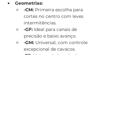
Geometrias:
-CM:
 Primeira escolha para 
cortes no centro com leves 
intermitências.
-GF:
 Ideal para canais de 
precisão e baixo avanço.
-GM:
 Universal, com controle 
excepcional de cavacos.
-TF:
 Universal, desenhada para 
baixo avanço e acabamento 
com Wiper.
-RF/-RM:
 Para perfilamento, 
com excelente desempenho 
em materiais HRSA.
-TM:
 Reforçada para operações 
gerais de torneamento.
Classes:
GC1225:
 Primeira escolha para 
boas condições.
GC4425:
 Alta resistência ao 
desgaste para condições 