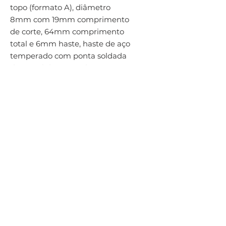
topo (formato A), diâmetro 
8mm com 19mm comprimento 
de corte, 64mm comprimento 
total e 6mm haste, haste de aço 
temperado com ponta soldada 
de metal duro e acabamento 
brilhante, canal corte simples 
com espaçamento médio das 
arestas (VA) para superfícies 
usinadas em aço inoxidável
Por Hailtools Ferramentas Para Usinagem - Av. Dr. Olívio Lira, 353 - Praia
da Costa, Vila Velha - ES,
29101-950
hailtools@gmail.com
Telefone:
(27) 3320-6047
/ Cel:
(27) 99921-4046
Razão social: Hailtools Comércio e Representações Ltda