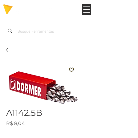
A1142.5B
Preço
R$ 8,04